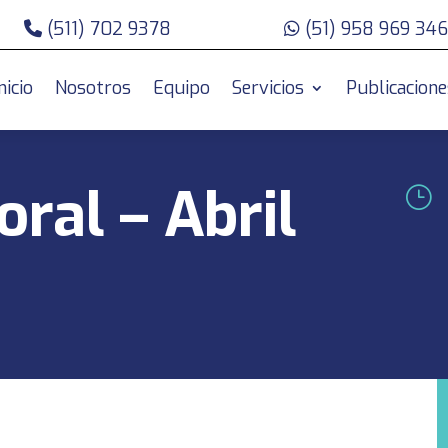
(511) 702 9378
(51) 958 969 346
nicio
Nosotros
Equipo
Servicios
Publicacione
oral – Abril
}