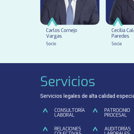
Carlos Cornejo
Cecilia Ca
Vargas
Paredes
Socio
Socia
Servicios
Servicios legales de alta calidad espec
CONSULTORÍA
PATROCINIO
LABORAL
PROCESAL
RELACIONES
AUDITORÍAS
COLECTIVAS
LABORALES