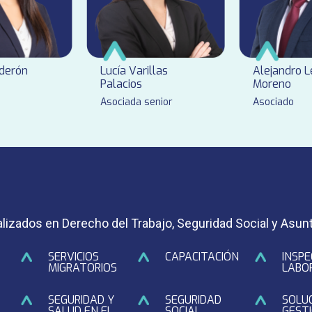
lderón
Lucía Varillas
Alejandro 
Palacios
Moreno
Asociada senior
Asociado
ializados en Derecho del Trabajo, Seguridad Social y Asun
SERVICIOS
CAPACITACIÓN
INSPE
MIGRATORIOS
LABO
SEGURIDAD Y
SEGURIDAD
SOLU
SALUD EN EL
SOCIAL
GEST