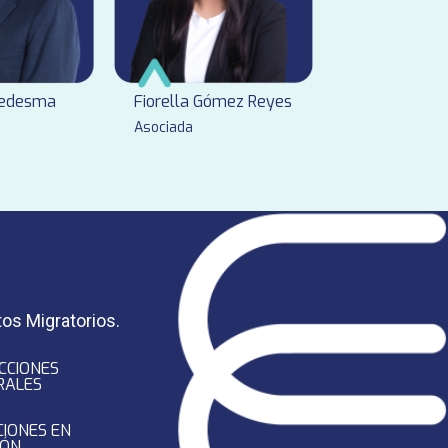
Ledesma
Fiorella Gómez Reyes
Asociada
tos Migratorios.
CCIONES
RALES
CIONES EN
IÓN